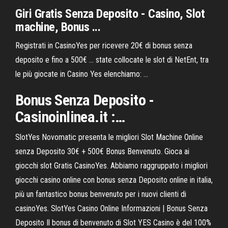
Giri Gratis Senza Deposito - Casino, Slot
machine, Bonus ...
Registrati in CasinoYes per ricevere 20€ di bonus senza
deposito e fino a 500€ ... state collocate le slot di NetEnt, tra
le più giocate in Casino Yes elenchiamo: ...
Bonus
Senza
Deposito
-
Casinoinlinea.it :…
SlotYes Novomatic presenta le migliori Slot Machine Online
senza Deposito 30€ + 500€ Bonus Benvenuto. Gioca ai
giocchi slot Gratis CasinoYes. Abbiamo raggruppato i migliori
giocchi casino online con bonus senza Deposito online in italia,
più un fantastico bonus benvenuto per i nuovi clienti di
casinoYes. SlotYes Casino Online Informazioni | Bonus Senza
Deposito Il bonus di benvenuto di Slot YES Casino è del 100%