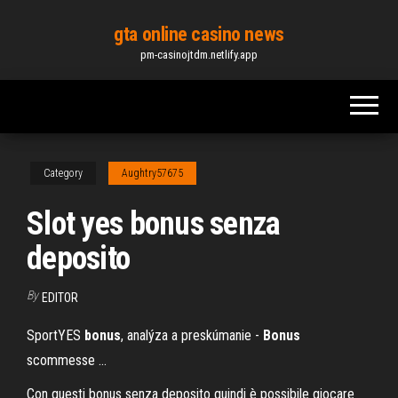
Skip
gta online casino news
to
pm-casinojtdm.netlify.app
the
content
Category
Aughtry57675
Slot yes bonus senza
deposito
By
EDITOR
SportYES
bonus
, analýza a preskúmanie -
Bonus
scommesse ...
Con questi bonus senza deposito quindi è possibile giocare